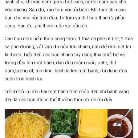
hành khô, khi xào nêm gia vị bột canh, nước mắm sao cho
vừa miệng. Sau đó, xào tôm với tỏi băm. Khi tôm chín các
bạn cho vào nồi trộn đều. To tôm và thịt heo thành 2 phần
riêng. Sau đó, phi thơm ruốc với dầu ăn.
Các bạn nêm nếm theo công thức, 1 thìa cà phê ớt bột, 2 thìa
cà phê đường, vắt vào đó nửa trái chanh, nấu đến khi sệt lại
là được. Tiếp đến các bạn nhanh tay dùng thìa phết bơ và
trứng đều lên mặt bánh, dàn đều mắm ruốc, pate, thịt
băm,tương ớt, tôm khô, hành lá lên mặt bánh, rồi dùng đũa
cuộn tròn bánh lại.
Trở đi trở lại đều hai mặt bánh trên chảo đến khi bánh vàng
đều là các bạn đã có thể thưởng thức được rồi đấy.