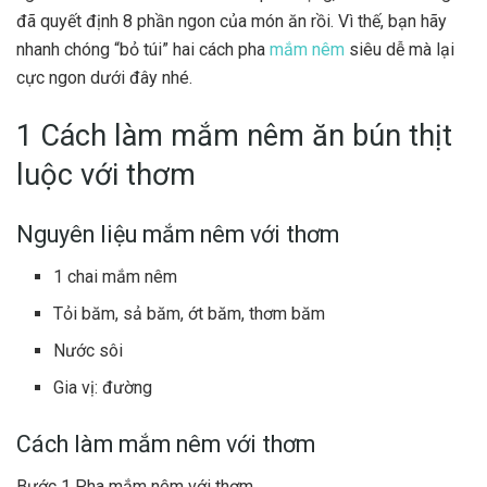
đã quyết định 8 phần ngon của món ăn rồi. Vì thế, bạn hãy
nhanh chóng “bỏ túi” hai cách pha
mắm nêm
siêu dễ mà lại
cực ngon dưới đây nhé.
1
Cách làm mắm nêm ăn bún thịt
luộc
với thơm
Nguyên liệu mắm nêm với thơm
1 chai
mắm nêm
Tỏi
băm,
sả
băm,
ớt
băm,
thơm
băm
Nước sôi
Gia vị:
đường
Cách làm mắm nêm với thơm
Bước 1 Pha mắm nêm với thơm