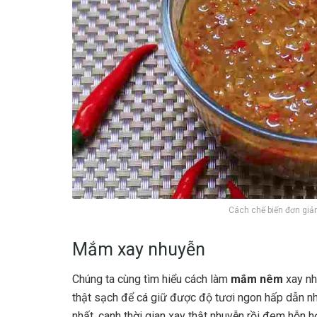
Cách chế biến đơn gi
Mắm xay nhuyễn
Chúng ta cùng tìm hiểu cách làm
mắm nêm
xay nh
thật sạch để cá giữ được độ tươi ngon hấp dẫn n
nhất, canh thời gian xay thật nhuyễn rồi đem hỗn 