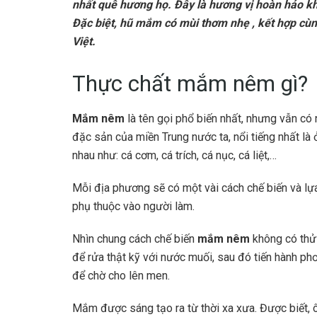
nhất quê hương họ. Đây là hương vị hoàn hảo k
Đặc biệt, hũ mắm có mùi thơm nhẹ , kết hợp cùn
Việt.
Thực chất mắm nêm gì?
Mắm nêm
là tên gọi phổ biến nhất, nhưng vẫn có
đặc sản của miền Trung nước ta, nổi tiếng nhất l
nhau như: cá cơm, cá trích, cá nục, cá liệt,…
Mỗi địa phương sẽ có một vài cách chế biến và lự
phụ thuộc vào người làm.
Nhìn chung cách chế biến
mắm nêm
không có thử 
để rửa thật kỹ với nước muối, sau đó tiến hành ph
để chờ cho lên men.
Mắm được sáng tạo ra từ thời xa xưa. Được biết, ô