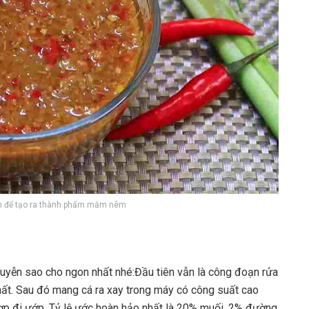
ản để tạo ra thành phẩm mắm nêm
uyễn sao cho ngon nhất nhé:Đầu tiên vẫn là công đoạn rửa
hất. Sau đó mang cá ra xay trong máy có công suất cao
hợp đi ướp. Tỷ lệ ước hoàn hảo nhất là 20% muối, 2% đường