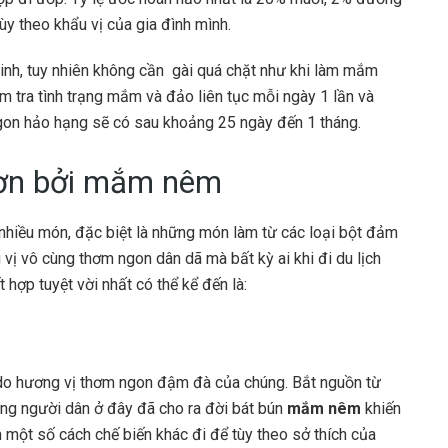
tùy theo khẩu vị của gia đình mình.
tinh, tuy nhiên không cần gài quá chặt như khi làm mắm
 tra tình trạng mắm và đảo liên tục mỗi ngày 1 lần và
on hảo hạng sẽ có sau khoảng 25 ngày đến 1 tháng.
hơn bởi mắm nêm
 nhiều món, đặc biệt là những món làm từ các loại bột đảm
ị vô cùng thơm ngon dân dã mà bất kỳ ai khi đi du lịch
hợp tuyệt vời nhất có thể kể đến là:
 do hương vị thơm ngon đậm đà của chúng. Bắt nguồn từ
ững người dân ở đây đã cho ra đời bát bún
mắm nêm
khiến
 một số cách chế biến khác đi để tùy theo sở thích của