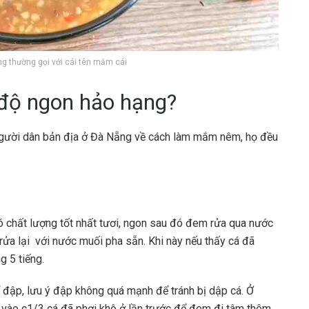
 thường gọi với cái tên mắm cái
độ ngon hảo hạng?
người dân bản địa ở Đà Nẵng về cách làm mắm nêm, họ đều
có chất lượng tốt nhất tươi, ngon sau đó đem rửa qua nước
rửa lại với nước muối pha sẵn. Khi này nếu thấy cá đã
g 5 tiếng.
ể đập, lưu ý đập không quá mạnh để tránh bị dập cá. Ở
 vào c1/3 cá đã phơi khô ở lần trước để đem đi tâm thêm