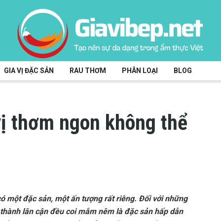
GIA VỊ ĐẶC SẢN
RAU THƠM
PHÂN LOẠI
BLOG
 thơm ngon không thể
ó một đặc sản, một ấn tượng rất riêng. Đối với những
h thành lân cận đều coi mắm nêm là đặc sản hấp dẫn