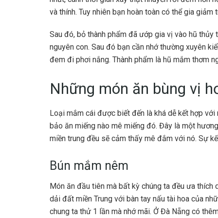
và thính. Tuy nhiên bạn hoàn toàn có thể gia giảm 
Sau đó, bỏ thành phẩm đã ướp gia vị vào hũ thủy 
nguyên con. Sau đó bạn cần nhớ thường xuyên kiểm
đem đi phơi nắng. Thành phẩm là hũ mắm thơm ng
Những món ăn bùng vị 
Loại mắm cái
được biết đến là khá dễ kết hợp với
bảo ăn miếng nào mê miếng đó. Đây là một hương v
miền trung đều sẽ cảm thấy mê đắm với nó. Sự kết 
Bún mắm nêm
Món ăn đầu tiên mà bất kỳ chúng ta đều ưa thích
dải đất miền Trung với bàn tay nấu tài hoa của nh
chung ta thử 1 lần mà nhớ mãi. Ở Đà Nẵng có thêm