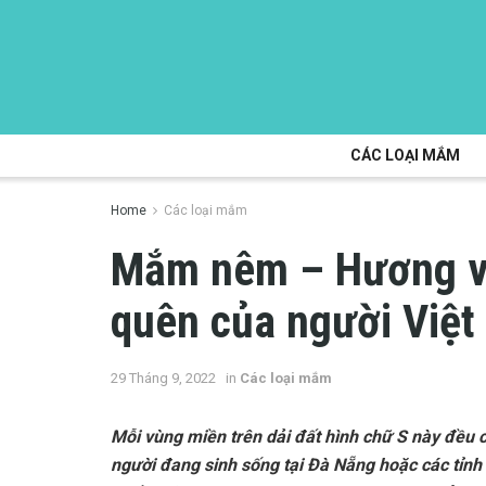
CÁC LOẠI MẮM
Home
Các loại mắm
Mắm nêm – Hương vị
quên của người Việt
29 Tháng 9, 2022
in
Các loại mắm
Mỗi vùng miền trên dải đất hình chữ S này đều c
người đang sinh sống tại Đà Nẵng hoặc các tỉn