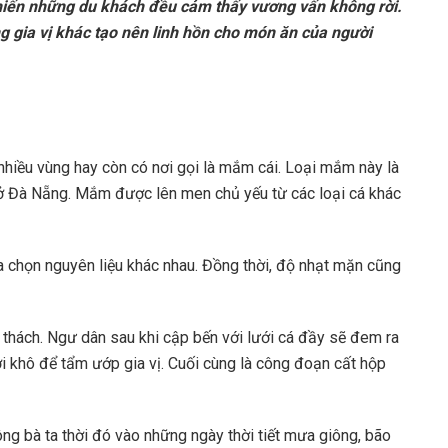
hiến những du khách đều cảm thấy vương vấn không rời.
g gia vị khác tạo nên linh hồn cho món ăn của người
 nhiều vùng hay còn có nơi gọi là mắm cái. Loại mắm này là
à ở Đà Nẵng. Mắm
được lên men chủ yếu từ các loại cá khác
a chọn nguyên liệu khác nhau. Đồng thời, độ nhạt mặn cũng
thách. Ngư dân sau khi cập bến với lưới cá đầy sẽ đem ra
ơi khô để tẩm ướp gia vị. Cuối cùng là công đoạn cất hộp
ng bà ta thời đó vào những ngày thời tiết mưa giông, bão