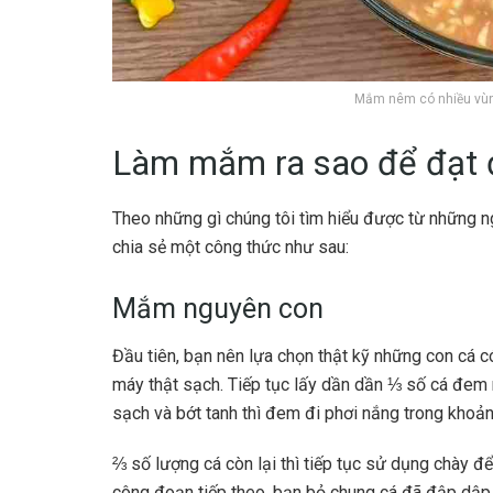
Mắm nêm có nhiều vùng
Làm mắm ra sao để đạt 
Theo những gì chúng tôi tìm hiểu được từ những 
chia sẻ một công thức như sau:
Mắm nguyên con
Đầu tiên, bạn nên lựa chọn thật kỹ những con cá 
máy thật sạch. Tiếp tục lấy dần dần ⅓ số cá đem 
sạch và bớt tanh thì đem đi phơi nắng trong khoản
⅔ số lượng cá còn lại thì tiếp tục sử dụng chày đ
công đoạn tiếp theo, bạn bỏ chung cá đã đập dập