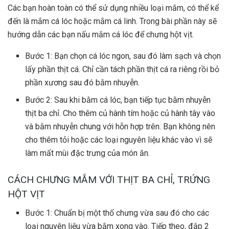
Các bạn hoàn toàn có thể sử dụng nhiều loại mắm, có thể kể
đến là mắm cá lóc hoặc mắm cá linh. Trong bài phần này sẽ
hướng dẫn các bạn nấu mắm cá lóc để chưng hột vịt.
Bước 1: Bạn chọn cá lóc ngon, sau đó làm sạch và chọn
lấy phần thịt cá. Chỉ cần tách phần thịt cá ra riêng rồi bỏ
phần xương sau đó bằm nhuyễn.
Bước 2: Sau khi bằm cá lóc, bạn tiếp tục bằm nhuyễn
thịt ba chỉ. Cho thêm củ hành tím hoặc củ hành tây vào
và bằm nhuyễn chung với hỗn hợp trên. Bạn không nên
cho thêm tỏi hoặc các loại nguyên liệu khác vào vì sẽ
làm mất mùi đặc trưng của món ăn.
CÁCH CHƯNG MẮM VỚI THỊT BA CHỈ, TRỨNG
HỘT VỊT
Bước 1: Chuẩn bị một thố chưng vừa sau đó cho các
loại nguyên liệu vừa bằm xong vào. Tiếp theo, đập 2