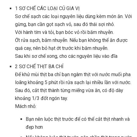
1
SƠ CHẾ CÁC LOẠI CỦ GIA VỊ
Sơ chế sạch các loại nguyên liệu dùng kèm món ăn. Với
gừng, bạn cần gọt sạch vỏ, sau đó thái sợi nhỏ.
Với hành tím và tỏi, bạn bóc vỏ rồi băm nhuyễn.
Ớt rửa sạch, băm nhuyễn. Nếu bạn không thể ăn được
quá cay, nên bỏ hạt ớt trước khi băm nhuyễn.
Sau khi sơ chế xong, cho các nguyên liệu vào đĩa
2
SƠ CHẾ THỊT BA CHỈ
Để khử mùi thịt ba chỉ bạn ngâm thịt với nước muối pha
loãng khoảng 5 phút rồi rửa sạch lại nhiều lần với nước.
Sau đó, cắt thịt thành từng miếng vừa ăn, có độ dày
khoảng 1/3 đốt ngón tay.
Mách nhỏ:
Bạn nên luộc thịt trước để có thể cắt thịt nhanh và
đẹp hơn