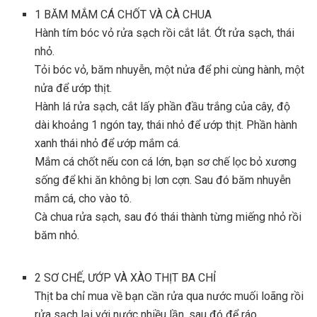
1
BĂM MẮM CÁ CHỐT VÀ CÀ CHUA
Hành tím bóc vỏ rửa sạch rồi cắt lắt. Ớt rửa sạch, thái
nhỏ.
Tỏi bóc vỏ, băm nhuyễn, một nửa để phi cùng hành, một
nửa để ướp thịt.
Hành lá rửa sạch, cắt lấy phần đầu trắng của cây, độ
dài khoảng 1 ngón tay, thái nhỏ để ướp thịt. Phần hành
xanh thái nhỏ để ướp mắm cá.
Mắm cá chốt nếu con cá lớn, bạn sơ chế lọc bỏ xương
sống để khi ăn không bị lơn cợn. Sau đó băm nhuyễn
mắm cá, cho vào tô.
Cà chua rửa sạch, sau đó thái thành từng miếng nhỏ rồi
băm nhỏ.
2
SƠ CHẾ, ƯỚP VÀ XÀO THỊT BA CHỈ
Thịt ba chỉ mua về bạn cần rửa qua nước muối loãng rồi
rửa sạch lại với nước nhiều lần, sau đó để ráo.