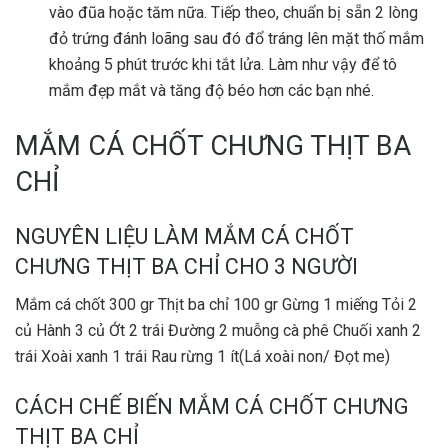
vào đũa hoặc tăm nữa. Tiếp theo, chuẩn bị sẵn 2 lòng
đỏ trứng đánh loãng sau đó đổ tráng lên mặt thố mắm
khoảng 5 phút trước khi tắt lửa. Làm như vậy để tô
mắm đẹp mắt và tăng độ béo hơn các bạn nhé.
MẮM CÁ CHỐT CHƯNG THỊT BA
CHỈ
NGUYÊN LIỆU LÀM MẮM CÁ CHỐT
CHƯNG THỊT BA CHỈ CHO 3 NGƯỜI
Mắm cá chốt 300 gr Thịt ba chỉ 100 gr Gừng 1 miếng Tỏi 2
củ Hành 3 củ Ớt 2 trái Đường 2 muỗng cà phê Chuối xanh 2
trái Xoài xanh 1 trái Rau rừng 1 ít(Lá xoài non/ Đọt me)
CÁCH CHẾ BIẾN MẮM CÁ CHỐT CHƯNG
THỊT BA CHỈ