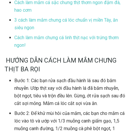
Cách làm mắm cá sặc chưng thịt thơm ngon đậm đà,
hao cơm
3 cách làm mắm chưng cá lóc chuẩn vị miền Tây, ăn
siêu ngon
Cách làm mắm chưng cá linh thịt nạc với trứng thơm
ngon!
HƯỚNG DẪN CÁCH LÀM MẮM CHƯNG
THỊT BA RỌI
Bước 1: Các bạn rửa sạch đầu hành lá sau đó băm
nhuyễn. Ướp thịt xay với đầu hành lá đã băm nhuyễn,
bột ngọt, tiêu và trộn đều lên. Gừng, ớt rửa sạch sau đó
cắt sợi mỏng. Mắm cá lóc cắt sợi vừa ăn.
Bước 2: Để khử mùi hôi của mắm, các bạn cho mắm cá
lóc vào tô và ướp với 1/3 muỗng canh giấm gạo, 1,5
muỗng canh đường, 1/2 muỗng cà phê bột ngọt, 1