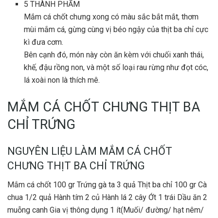
5
THÀNH PHẨM
Mắm cá chốt chưng xong có màu sắc bắt mắt, thơm
mùi mắm cá, gừng cùng vị béo ngậy của thịt ba chỉ cực
kì đưa cơm.
Bên cạnh đó, món này còn ăn kèm với chuối xanh thái,
khế, đậu rồng non, và một số loại rau rừng như đọt cóc,
lá xoài non là thích mê.
MẮM CÁ CHỐT CHƯNG THỊT BA
CHỈ TRỨNG
NGUYÊN LIỆU LÀM MẮM CÁ CHỐT
CHƯNG THỊT BA CHỈ TRỨNG
Mắm cá chốt 100 gr Trứng gà ta 3 quả Thịt ba chỉ 100 gr Cà
chua 1/2 quả Hành tím 2 củ Hành lá 2 cây Ớt 1 trái Dầu ăn 2
muỗng canh Gia vị thông dụng 1 ít(Muối/ đường/ hạt nêm/