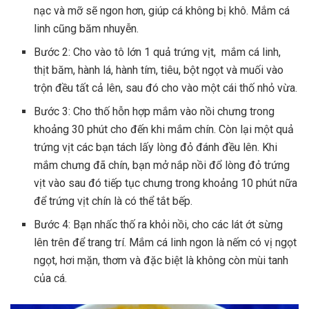
nạc và mỡ sẽ ngon hơn, giúp cá không bị khô. Mắm cá
linh cũng băm nhuyễn.
Bước 2: Cho vào tô lớn 1 quả trứng vịt, mắm cá linh,
thịt băm, hành lá, hành tím, tiêu, bột ngọt và muối vào
trộn đều tất cả lên, sau đó cho vào một cái thố nhỏ vừa.
Bước 3: Cho thố hỗn hợp mắm vào nồi chưng trong
khoảng 30 phút cho đến khi mắm chín. Còn lại một quả
trứng vịt các bạn tách lấy lòng đỏ đánh đều lên. Khi
mắm chưng đã chín, bạn mở nắp nồi đổ lòng đỏ trứng
vịt vào sau đó tiếp tục chưng trong khoảng 10 phút nữa
để trứng vịt chín là có thể tắt bếp.
Bước 4: Bạn nhấc thố ra khỏi nồi, cho các lát ớt sừng
lên trên để trang trí. Mắm cá linh ngon là nếm có vị ngọt
ngọt, hơi mặn, thơm và đặc biệt là không còn mùi tanh
của cá.