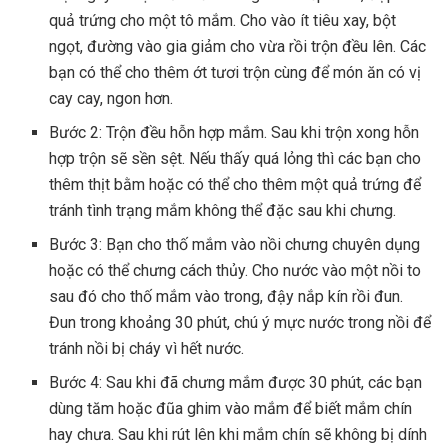
quả trứng cho một tô mắm. Cho vào ít tiêu xay, bột
ngọt, đường vào gia giảm cho vừa rồi trộn đều lên. Các
bạn có thể cho thêm ớt tươi trộn cùng để món ăn có vị
cay cay, ngon hơn.
Bước 2: Trộn đều hỗn hợp mắm. Sau khi trộn xong hỗn
hợp trộn sẽ sền sệt. Nếu thấy quá lỏng thì các bạn cho
thêm thịt bằm hoặc có thể cho thêm một quả trứng để
tránh tình trạng mắm không thể đặc sau khi chưng.
Bước 3: Bạn cho thố mắm vào nồi chưng chuyên dụng
hoặc có thể chưng cách thủy. Cho nước vào một nồi to
sau đó cho thố mắm vào trong, đậy nắp kín rồi đun.
Đun trong khoảng 30 phút, chú ý mực nước trong nồi để
tránh nồi bị cháy vì hết nước.
Bước 4: Sau khi đã chưng mắm được 30 phút, các bạn
dùng tăm hoặc đũa ghim vào mắm để biết mắm chín
hay chưa. Sau khi rút lên khi mắm chín sẽ không bị dính