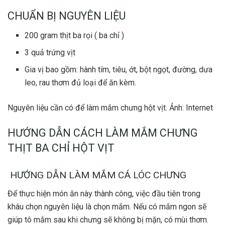
CHUẨN BỊ NGUYÊN LIỆU
200 gram thịt ba rọi ( ba chỉ )
3 quả trứng vịt
Gia vị bao gồm: hành tím, tiêu, ớt, bột ngọt, đường, dưa
leo, rau thơm đủ loại để ăn kèm.
Nguyên liệu cần có để làm mắm chưng hột vịt. Ảnh: Internet
HƯỚNG DẪN CÁCH LÀM MẮM CHƯNG
THỊT BA CHỈ HỘT VỊT
HƯỚNG DẪN LÀM MẮM CÁ LÓC CHƯNG
Để thực hiện món ăn này thành công, việc đầu tiên trong
khâu chọn nguyên liệu là chọn mắm. Nếu có mắm ngon sẽ
giúp tô mắm sau khi chưng sẽ không bị mặn, có mùi thơm.