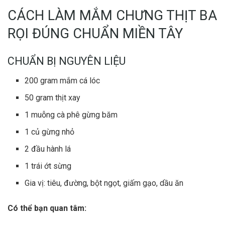
CÁCH LÀM MẮM CHƯNG THỊT BA
RỌI ĐÚNG CHUẨN MIỀN TÂY
CHUẨN BỊ NGUYÊN LIỆU
200 gram mắm cá lóc
50 gram thịt xay
1 muỗng cà phê gừng băm
1 củ gừng nhỏ
2 đầu hành lá
1 trái ớt sừng
Gia vị: tiêu, đường, bột ngọt, giấm gạo, dầu ăn
Có thể bạn quan tâm: