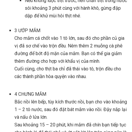
Nếu không luộc thịt trước, nên chần thịt trong nước
sôi khoảng 3 phút cùng với hành khô, gừng đập
dập để khử mùi hôi thịt nhé.
3
ƯỚP MẮM
Cho mắm cá chốt vào 1 tô lớn, sau đó cho phần củ gia
vị đã sơ chế vào trộn đều. Nêm thêm 2 muỗng cà phê
đường để bớt độ mặn của mắm. Bạn có thể gia giảm
thêm đường cho hợp với khẩu vị của mình.
Cuối cùng, cho thịt ba chỉ đã thái vào tô, trộn đều cho
các thành phần hòa quyện vào nhau.
4
CHƯNG MẮM
Bắc nồi lên bếp, tùy kích thước nồi, bạn cho vào khoảng
1 – 2 tô nước, sau đó đặt bát mắm vào nồi. Đậy nắp lại
và nấu ở lửa lớn.
Sau khoảng 15 – 20 phút, khi mắm đã chín bạn tiếp tục