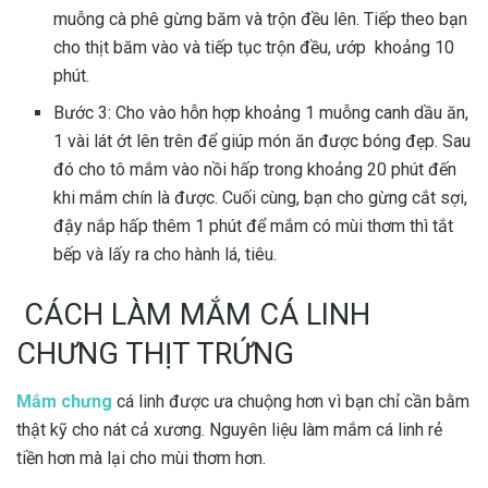
muỗng cà phê gừng băm và trộn đều lên. Tiếp theo bạn
cho thịt băm vào và tiếp tục trộn đều, ướp khoảng 10
phút.
Bước 3: Cho vào hỗn hợp khoảng 1 muỗng canh dầu ăn,
1 vài lát ớt lên trên để giúp món ăn được bóng đẹp. Sau
đó cho tô mắm vào nồi hấp trong khoảng 20 phút đến
khi mắm chín là được. Cuối cùng, bạn cho gừng cắt sợi,
đậy nắp hấp thêm 1 phút để mắm có mùi thơm thì tắt
bếp và lấy ra cho hành lá, tiêu.
CÁCH LÀM MẮM CÁ LINH
CHƯNG THỊT TRỨNG
Mắm chưng
cá linh được ưa chuộng hơn vì bạn chỉ cần bằm
thật kỹ cho nát cả xương. Nguyên liệu làm mắm cá linh rẻ
tiền hơn mà lại cho mùi thơm hơn.