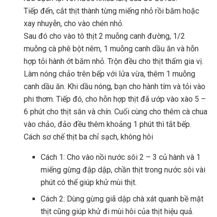
Tiếp đến, cắt thịt thành từng miếng nhỏ rồi băm hoặc
xay nhuyễn, cho vào chén nhỏ.
Sau đó cho vào tô thịt 2 muỗng canh đường, 1/2
muỗng cà phê bột nêm, 1 muỗng canh dầu ăn và hỗn
hợp tỏi hành ớt băm nhỏ. Trộn đều cho thịt thấm gia vị.
Làm nóng chảo trên bếp với lửa vừa, thêm 1 muỗng
canh dầu ăn. Khi dầu nóng, bạn cho hành tím và tỏi vào
phi thơm. Tiếp đó, cho hỗn hợp thịt đã ướp vào xào 5 –
6 phút cho thịt săn và chín. Cuối cùng cho thêm cà chua
vào chảo, đảo đều thêm khoảng 1 phút thì tắt bếp.
Cách sơ chế thịt ba chỉ sạch, không hôi
Cách 1: Cho vào nồi nước sôi 2 – 3 củ hành và 1
miếng gừng đập dập, chần thịt trong nước sôi vài
phút có thể giúp khử mùi thịt.
Cách 2: Dùng gừng giã dập chà xát quanh bề mặt
thịt cũng giúp khử đi mùi hôi của thịt hiệu quả.