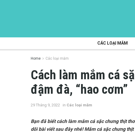
CÁC LOẠI MẮM
Home
Các loại mắm
Cách làm mắm cá sặ
đậm đà, “hao cơm”
29 Tháng 9, 2022
in
Các loại mắm
Bạn đã biết cách làm mắm cá sặc chưng thịt t
dõi bài viết sau đây nhé! Mắm cá sặc chưng thị