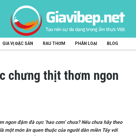
GIA VỊ ĐẶC SẢN
RAU THƠM
PHÂN LOẠI
BLOG
c chưng thịt thơm ngon
hơm ngon đậm đà cực ‘hao cơm’ chưa? Nếu chưa hãy theo
t là một món ăn quen thuộc của người dân miền Tây với