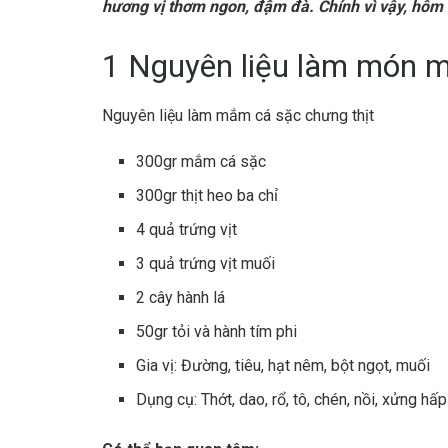
hương vị thơm ngon, đậm đà. Chính vì vậy, hôm
1 Nguyên liệu làm món m
Nguyên liệu làm mắm cá sặc chưng thịt
300gr
mắm cá sặc
300gr
thịt heo ba chỉ
4
quả trứng vịt
3
quả trứng vịt muối
2
cây hành lá
50gr
tỏi
và
hành tím
phi
Gia vị:
Đường
,
tiêu
,
hạt nêm
,
bột ngọt
,
muối
Dụng cụ:
Thớt
,
dao
,
rổ
,
tô
,
chén
,
nồi
,
xửng hấp