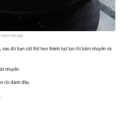
 mắm trên bếp
, sau đó bạn cắt thịt heo thành hạt lựu rồi băm nhuyễn và
ắt nhuyễn.
én rồi đánh đều.
.