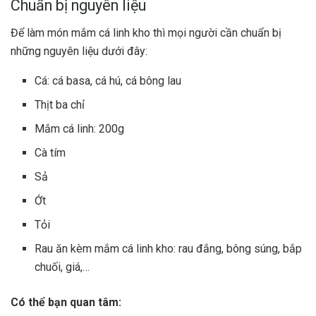
Chuẩn bị nguyên liệu
Để làm món mắm cá linh kho thì mọi người cần chuẩn bị
những nguyên liệu dưới đây:
Cá: cá basa, cá hú, cá bông lau
Thịt ba chỉ
Mắm cá linh: 200g
Cà tím
Sả
Ớt
Tỏi
Rau ăn kèm mắm cá linh kho: rau đắng, bông súng, bắp
chuối, giá,…
Có thể bạn quan tâm: