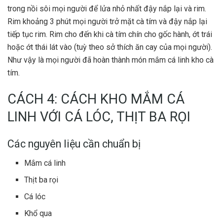
trong nồi sôi mọi người để lửa nhỏ nhất đậy nắp lại và rim.
Rim khoảng 3 phút mọi người trở mặt cà tím và đậy nắp lại
tiếp tục rim. Rim cho đến khi cà tím chín cho gốc hành, ớt trái
hoặc ớt thái lát vào (tuỳ theo sở thích ăn cay của mọi người).
Như vậy là mọi người đã hoàn thành món mắm cá linh kho cà
tím.
CÁCH 4: CÁCH KHO MẮM CÁ
LINH VỚI CÁ LÓC, THỊT BA RỌI
Các nguyên liệu cần chuẩn bị
Mắm cá linh
Thịt ba rọi
Cá lóc
Khổ qua