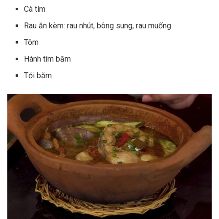
Cà tím
Rau ăn kèm: rau nhút, bông sung, rau muống
Tôm
Hành tím băm
Tỏi băm