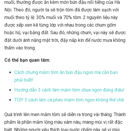
muối, thường được ăn kèm món bún đậu nổi tiếng của Hà
Nội. Theo đó, người ta sẽ trộn tôm đã được làm sạch với
muối theo tỷ lệ: 30% muối và 70% tôm. 2 nguyên liệu này
được xếp xen kẽ từng lớp với nhau trong các chum gốm
hoặc hũ, vại bằng đất. Sau đó, những chum, vại này sẽ được
đặt dưới ánh nắng mặt trời, đậy nắp kín để nước mưa không
thấm vào trong.
Có thể bạn quan tâm:
Cách chưng mắm tôm ăn bún đậu ngon mà cần bạn
phải biết!
Hướng dẫn 3 cách làm mắm tôm chua ngon đúng điệu!
TOP 3 cách làm cà pháo mắm tôm ngon không thể chê
Quá trình lên men
mắm tôm
sẽ diễn ra trong vài tháng. Thành
phẩm là phần mắm lỏng màu xám nâu, mang mùi vị rất đặc
biệt. Những người yêu thích loại
nước chấm
này sẽ ví mùi