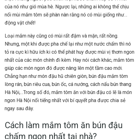
của nó như gió mùa hè. Ngược lại, những ai không thể chịu
nổi mùi mắm tôm sẽ phàn nàn rằng nó có mùi giống như…
động vật chết!
Loại mắm này cũng có mùi rất đậm và mặn, rất nồng.
Nhưng, một khi được pha chế lại như một nước chấm thì nó
tỏ ra cực kì hữu ích ki có thể phát huy được mùi vị thơm ngon
nhất của các món chính đi kèm. Hay nói cách khác, mắm tôm
giúp các món ngon đó được nâng lên một tầm cao mới.
Chẳng hạn như món đậu hũ chiên giòn,
bún đậu mắm tôm
lòng rán
,
bún riêu cua
,
bún ốc
,
cá nướng
,
cách nấu bún thang
Hà Nội,…Trong số đó, mắm tôm ăn với bún đậu có lẽ là
món
ngon Hà Nội
nổi tiếng nhất với bí quyết pha được chia sẻ
ngay sau đây.
Cách làm mắm tôm ăn bún đậu
chấm ngon nhất tại nhà?