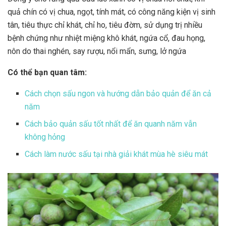
quả chín có vị chua, ngọt, tính mát, có công năng kiện vị sinh
tân, tiêu thực chỉ khát, chỉ ho, tiêu đờm, sử dụng trị nhiều
bệnh chứng như nhiệt miệng khô khát, ngứa cổ, đau họng,
nôn do thai nghén, say rượu, nổi mẩn, sưng, lở ngứa
Có thể bạn quan tâm:
Cách chọn sấu ngon và hướng dẫn bảo quản để ăn cả
năm
Cách bảo quản sấu tốt nhất để ăn quanh năm vẫn
không hỏng
Cách làm nước sấu tại nhà giải khát mùa hè siêu mát