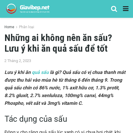
Home
Phân loại
Những ai không nên ăn sấu?
Lưu ý khi ăn quả sấu để tốt
2 Tháng 2, 2023
Lưu ý khi ăn
quả sấu
là gì? Quả sấu có vị chua thanh mát
được thu hái vào mùa hè từ tháng 6 đến tháng 9. Trong
quả sấu chín có 86% nước, 1% axit hữu cơ, 1.3% protit,
8.2% gluxit, 2.7% xenluloza, 100mg% canxi, 44mg%
Phospho, vết sắt và 3mg% vitamin C.
Tác dụng của sấu
Đông y cho rằng quả sấu lúc xanh có vị chua hơi chát, khi