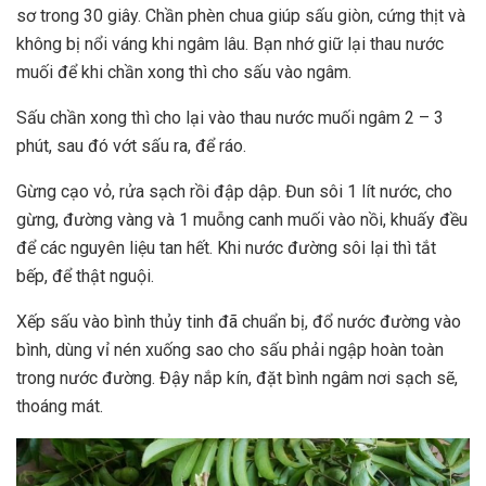
sơ trong 30 giây. Chần phèn chua giúp sấu giòn, cứng thịt và
không bị nổi váng khi ngâm lâu. Bạn nhớ giữ lại thau nước
muối để khi chần xong thì cho sấu vào ngâm.
Sấu chần xong thì cho lại vào thau nước muối ngâm 2 – 3
phút, sau đó vớt sấu ra, để ráo.
Gừng cạo vỏ, rửa sạch rồi đập dập. Đun sôi 1 lít nước, cho
gừng, đường vàng và 1 muỗng canh muối vào nồi, khuấy đều
để các nguyên liệu tan hết. Khi nước đường sôi lại thì tắt
bếp, để thật nguội.
Xếp sấu vào bình thủy tinh đã chuẩn bị, đổ nước đường vào
bình, dùng vỉ nén xuống sao cho sấu phải ngập hoàn toàn
trong nước đường. Đậy nắp kín, đặt bình ngâm nơi sạch sẽ,
thoáng mát.