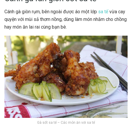
Cánh gà giòn rụm, bên ngoài được áo một lớp
sa tế
vừa cay
quyện với mùi sả thơm nồng, dùng làm món nhắm cho chồng
hay món ăn lai rai cùng bạn bè.
Gà sốt sa tế – Các món ăn với sa tế