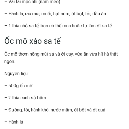
– Vài tai mộc nhĩ (nấm mèo)
– Hành lá, rau mùi, muối, hạt nêm, ớt bột, tỏi, dầu ăn
– 1 thìa nhỏ sa tế, bạn có thể mua hoặc tự làm ớt sa tế.
Ốc mỡ xào sa tế
Ốc mỡ thơm nồng mùi sả và ớt cay, vừa ăn vừa hít hà thật
ngon.
Nguyên liệu:
– 500g ốc mỡ
– 2 thìa canh sả băm
– Đường, tỏi, hành khô, nước mắm, ớt bột và ớt quả
– Hành lá