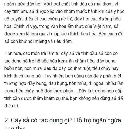
ngăn ngừa đầy hơi. Với hoạt chất tinh dầu có mùi thơm, vị
cay tính ấm, sả được xếp vào nhóm thuốc hành khí của y học
cổ truyền, điều trị các chứng nê trệ, đầy hơi của đường tiêu
hóa. Chính vì vậy, trong văn hóa ẩm thực của Việt Nam, sả
được xem là loại gia vị giúp kích thích tiêu hóa. Bên cạnh đó
sả còn khử hôi miệng và tiêu đờm.
Hơn nữa, các món trà làm từ cây sả và tinh dầu sả còn có
tác dụng hỗ trợ hệ tiêu hóa kém, ăn chậm tiêu, đầy bụng,
buồn nôn, nôn mửa, đau dạ dày, co thắt ruột, tiêu chảy hay
kích thích trung tiện. Tuy nhiên, bạn cũng cần để ý phân biệt
trường hợp đầy bụng, đau bụng, nôn mửa, đi ngoài nhiều lần
trong tiêu chảy, ngộ độc thực phẩm… Đây là trường hợp cấp
tính cần được thăm khám cụ thể, bạn không nên dùng sả để
điều trị.
2. Cây sả có tác dụng gì? Hỗ trợ ngăn ngừa
ung thư