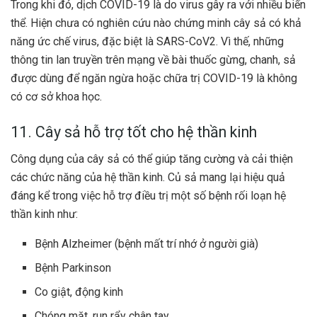
Trong khi đó, dịch COVID-19 là do virus gây ra với nhiều biến
thể. Hiện chưa có nghiên cứu nào chứng minh cây sả có khả
năng ức chế virus, đặc biệt là SARS-CoV2. Vì thế, những
thông tin lan truyền trên mạng về bài thuốc gừng, chanh, sả
được dùng để ngăn ngừa hoặc chữa trị COVID-19 là không
có cơ sở khoa học.
11. Cây sả hỗ trợ tốt cho hệ thần kinh
Công dụng của cây sả có thể giúp tăng cường và cải thiện
các chức năng của hệ thần kinh. Củ sả mang lại hiệu quả
đáng kể trong việc hỗ trợ điều trị một số bệnh rối loạn hệ
thần kinh như:
Bệnh Alzheimer (bệnh mất trí nhớ ở người già)
Bệnh Parkinson
Co giật, động kinh
Chóng mặt, run rẩy chân tay