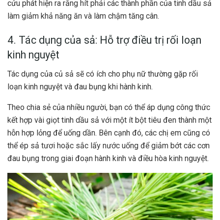
cứu phát hiện ra rằng hít phải các thành phần của tinh dầu sả
làm giảm khả năng ăn và làm chậm tăng cân.
4. Tác dụng của sả: Hỗ trợ điều trị rối loạn
kinh nguyệt
Tác dụng của củ sả sẽ có ích cho phụ nữ thường gặp rối
loạn kinh nguyệt và đau bụng khi hành kinh.
Theo chia sẻ của nhiều người, bạn có thể áp dụng công thức
kết hợp vài giọt tinh dầu sả với một ít bột tiêu đen thành một
hỗn hợp lỏng để uống dần. Bên cạnh đó, các chị em cũng có
thể ép sả tươi hoặc sắc lấy nước uống để giảm bớt các cơn
đau bụng trong giai đoạn hành kinh và điều hòa kinh nguyệt.