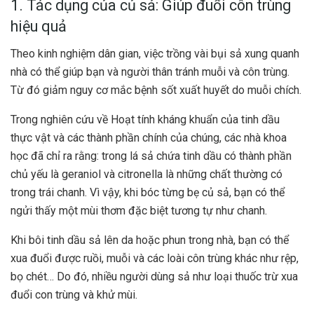
1. Tác dụng của củ sả: Giúp đuổi côn trùng
hiệu quả
Theo kinh nghiệm dân gian, việc trồng vài bụi sả xung quanh
nhà có thể giúp bạn và người thân tránh muỗi và côn trùng.
Từ đó giảm nguy cơ mắc bệnh sốt xuất huyết do muỗi chích.
Trong nghiên cứu về Hoạt tính kháng khuẩn của tinh dầu
thực vật và các thành phần chính của chúng, các nhà khoa
học đã chỉ ra rằng: trong lá sả chứa tinh dầu có thành phần
chủ yếu là geraniol và citronella là những chất thường có
trong trái chanh. Vì vậy, khi bóc từng bẹ củ sả, bạn có thể
ngửi thấy một mùi thơm đặc biệt tương tự như chanh.
Khi bôi tinh dầu sả lên da hoặc phun trong nhà, bạn có thể
xua đuổi được ruồi, muỗi và các loài côn trùng khác như rệp,
bọ chét… Do đó, nhiều người dùng sả như loại thuốc trừ xua
đuổi con trùng và khử mùi.