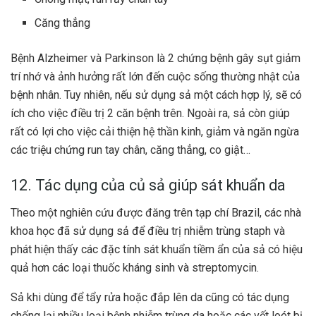
Căng thẳng
Bệnh Alzheimer và Parkinson là 2 chứng bệnh gây sụt giảm
trí nhớ và ảnh hưởng rất lớn đến cuộc sống thường nhật của
bệnh nhân. Tuy nhiên, nếu sử dụng sả một cách hợp lý, sẽ có
ích cho việc điều trị 2 căn bệnh trên. Ngoài ra, sả còn giúp
rất có lợi cho việc cải thiện hệ thần kinh, giảm và ngăn ngừa
các triệu chứng run tay chân, căng thẳng, co giật…
12. Tác dụng của củ sả giúp sát khuẩn da
Theo một nghiên cứu được đăng trên tạp chí Brazil, các nhà
khoa học đã sử dụng sả để điều trị nhiễm trùng staph và
phát hiện thấy các đặc tính sát khuẩn tiềm ẩn của sả có hiệu
quả hơn các loại thuốc kháng sinh và streptomycin.
Sả khi dùng để tẩy rửa hoặc đắp lên da cũng có tác dụng
chống lại nhiều loại bệnh nhiễm trùng da hoặc các vết loét bị