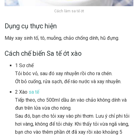
Cách làm sa tế ớt
Dụng cụ thực hiện
Máy xay sinh tố
,
tô
,
muỗng
,
chảo chống dính
,
hũ đựng
.
Cách chế biến Sa tế ớt xào
1
Sơ chế
Tỏi bóc vỏ, sau đó xay nhuyễn rồi cho ra chén.
Ớt bỏ cuống, rửa sạch, để ráo nước và xay nhuyễn.
2
Xào
sa tế
Tiếp theo, cho 500ml dầu ăn vào chảo không dính và
đun trên lửa vừa cho nóng.
Sau đó, bạn cho tỏi xay vào phi thơm. Lưu ý chỉ phi tỏi
hơi vàng, không để tỏi cháy. Khi thấy tỏi vừa ngã vàng,
bạn cho vào thêm phần ớt đã xay rồi xào khoảng 5