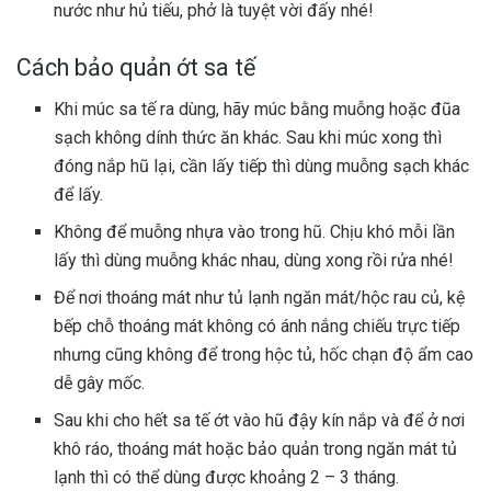
nước như hủ tiếu, phở là tuyệt vời đấy nhé!
Cách bảo quản ớt sa tế
Khi múc sa tế ra dùng, hãy múc bằng muỗng hoặc đũa
sạch không dính thức ăn khác. Sau khi múc xong thì
đóng nắp hũ lại, cần lấy tiếp thì dùng muỗng sạch khác
để lấy.
Không để muỗng nhựa vào trong hũ. Chịu khó mỗi lần
lấy thì dùng muỗng khác nhau, dùng xong rồi rửa nhé!
Để nơi thoáng mát như tủ lạnh ngăn mát/hộc rau củ, kệ
bếp chỗ thoáng mát không có ánh nắng chiếu trực tiếp
nhưng cũng không để trong hộc tủ, hốc chạn độ ẩm cao
dễ gây mốc.
Sau khi cho hết sa tế ớt vào hũ đậy kín nắp và để ở nơi
khô ráo, thoáng mát hoặc bảo quản trong ngăn mát tủ
lạnh thì có thể dùng được khoảng 2 – 3 tháng.