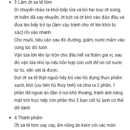
3
Làm ớt sa tế tôm
Di chuyển chảo ra khỏi bếp lửa và bỏ hai loại ớt sừng,
ớt hiểm đã xay nhuyễn, ớt bột và ớt khô vào đảo đều và
đưa lên bếp trở lại (làm vậy tránh cho ớt lên khỏi bị
sặc) rồi xào nhanh.
Cho muối, tiêu vào sau đó đường, giấm, nước mắm vào
cùng lúc đó luôn.
Vặn lửa lớn lên lại trộn cho đều hết và thấm gia vị, sau
đó vặn lửa nhỏ lại nếu hỗn hợp còn ướt để nó rút nước
từ từ, sền sệt là được.
Đợi ớt sa tế thật nguội hãy bỏ vào hũ đựng thực phẩm
sạch, khô (ưu tiên hũ thủy tinh) và chia ra 2 phần, 1
phần để ngoài ăn dần ở nơi khô thoáng, tránh ánh nắng
mặt trời trực tiếp còn phần thứ 2 bạn cất tủ lạnh có thể
để dành.
4
Thành phẩm
Ớt sa tế tôm cay cay, ấm nồng ăn kèm với các món