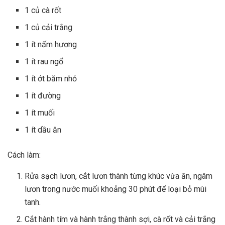
1 củ cà rốt
1 củ cải trắng
1 ít nấm hương
1 ít rau ngổ
1 ít ớt băm nhỏ
1 ít đường
1 ít muối
1 ít dầu ăn
Cách làm:
Rửa sạch lươn, cắt lươn thành từng khúc vừa ăn, ngâm
lươn trong nước muối khoảng 30 phút để loại bỏ mùi
tanh.
Cắt hành tím và hành trắng thành sợi, cà rốt và cải trắng