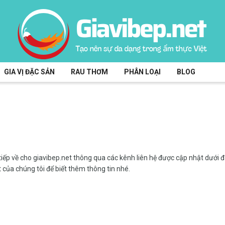
GIA VỊ ĐẶC SẢN
RAU THƠM
PHÂN LOẠI
BLOG
tiếp về cho giavibep.net thông qua các kênh liên hệ được cập nhật dưới 
 của chúng tôi để biết thêm thông tin nhé.